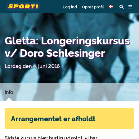
Log ind
Opret profil
Gletta: Longeringskursus
v/ Doro Schlesinger
Lørdag den 4. juni 2016
Info
Arrangementet er afholdt
Sidste kursus blev hurtig udsolgt, vi har