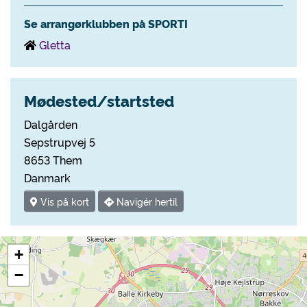
Se arrangørklubben på SPORTI
Gletta
Mødested/startsted
Dalgården
Sepstrupvej 5
8653 Them
Danmark
Vis på kort
Navigér hertil
+
−