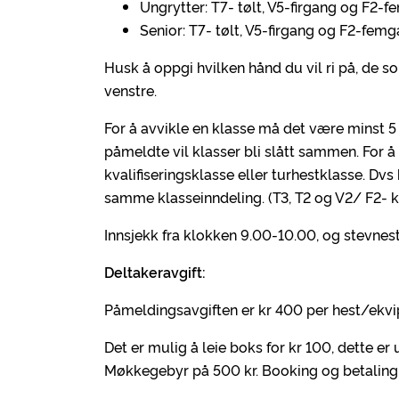
Ungrytter: T7- tølt, V5-firgang og F2-
Senior: T7- tølt, V5-firgang og F2-fem
Husk å oppgi hvilken hånd du vil ri på, de so
venstre.
For å avvikle en klasse må det være minst 5
påmeldte vil klasser bli slått sammen. For å
kvalifiseringsklasse eller turhestklasse. Dv
samme klasseinndeling. (T3, T2 og V2/ F2- kv
Innsjekk fra klokken 9.00-10.00, og stevnes
Deltakeravgift:
Påmeldingsavgiften er kr 400 per hest/ekvipas
Det er mulig å leie boks for kr 100, dette er
Møkkegebyr på 500 kr. Booking og betaling