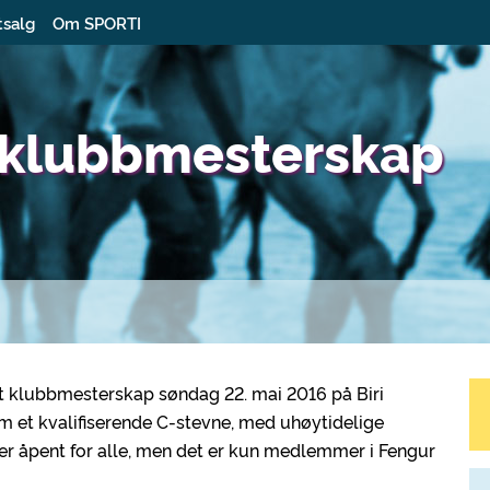
tsalg
Om SPORTI
 klubbmesterskap
ent klubbmesterskap søndag 22. mai 2016 på Biri
m et kvalifiserende C-stevne, med uhøytidelige
 er åpent for alle, men det er kun medlemmer i Fengur