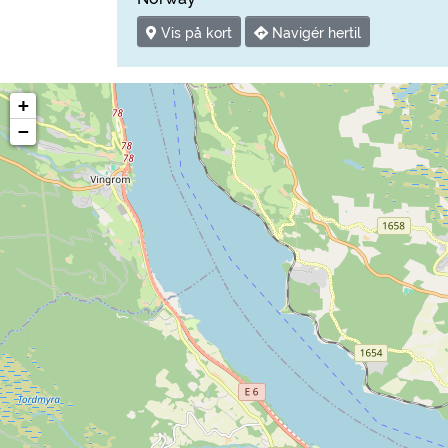
Vis på kort
Navigér hertil
+
−