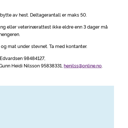
bytte av hest. Deltagerantall er maks 50.
g eller veterinærattest ikke eldre enn 3 dager må
 hengeren.
r og mat under stevnet. Ta med kontanter.
f Edvardsen 98484127,
 Gunn Heidi Nilsson 95838331,
henilss@online.no
.