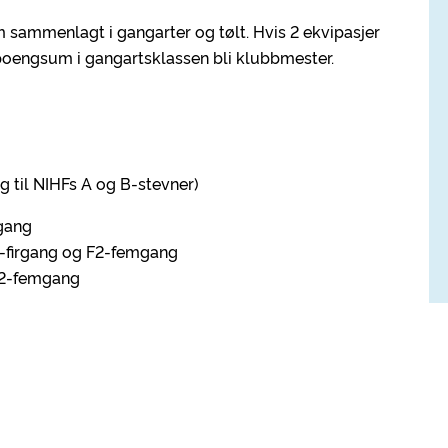
sammenlagt i gangarter og tølt. Hvis 2 ekvipasjer
oengsum i gangartsklassen bli klubbmester.
ng til NIHFs A og B-stevner)
rgang
 V2-firgang og F2-femgang
 F2-femgang