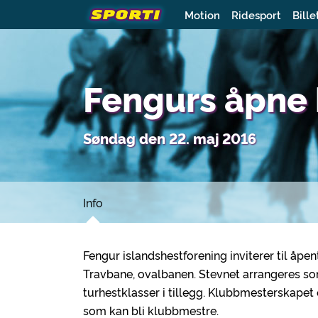
Motion
Ridesport
Bille
Fengurs åpne
Søndag den 22. maj 2016
Info
Fengur islandshestforening inviterer til åp
Travbane, ovalbanen. Stevnet arrangeres so
turhestklasser i tillegg. Klubbmesterskapet
som kan bli klubbmestre.