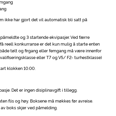
femgang
gang
m ikke har gjort det vil automatisk bli satt på
 påmeldte og 3 startende ekvipasjer. Ved færre
 få reell konkurranse er det kun mulig å starte enten
s både tølt og firgang eller femgang må være innenfor
alifiseringsklasse eller T7 og V5/ F2- turhestklasse)
tart klokken 10.00.
je. Det er ingen disiplinavgift i tillegg.
 uten flis og høy. Boksene må møkkes før avreise.
 av boks skjer ved påmelding.