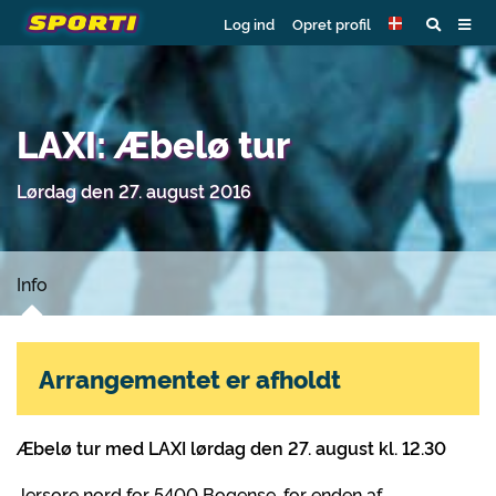
Log ind
Opret profil
LAXI: Æbelø tur
Lørdag den 27. august 2016
Info
Arrangementet er afholdt
Æbelø tur med LAXI lørdag den 27. august kl. 12.30
Jersore nord for 5400 Bogense, for enden af