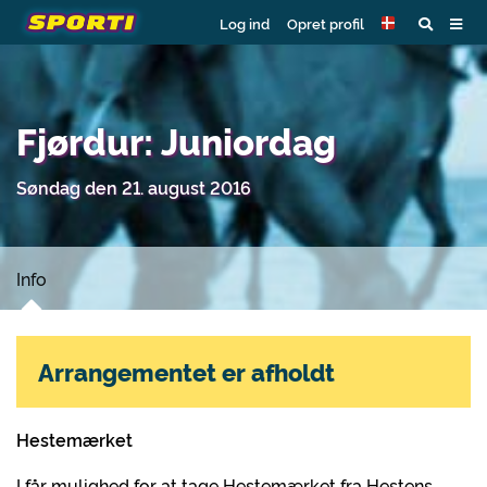
Log ind
Opret profil
Fjørdur: Juniordag
Søndag den 21. august 2016
Info
Arrangementet er afholdt
Hestemærket
I får mulighed for at tage Hestemærket fra Hestens