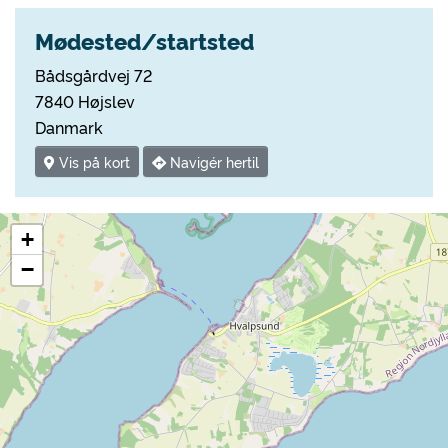
Mødested/startsted
Bådsgårdvej 72
7840 Højslev
Danmark
Vis på kort
Navigér hertil
+
−