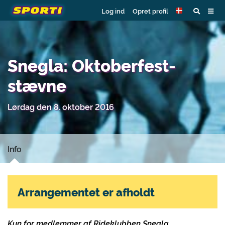
Log ind
Opret profil
Snegla: Oktoberfest-
stævne
Lørdag den 8. oktober 2016
Info
Arrangementet er afholdt
Kun for medlemmer af Rideklubben Snegla