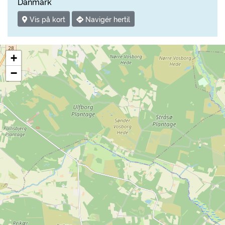
Danmark
Vis på kort
Navigér hertil
+
−