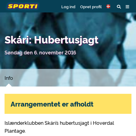
Log ind
Opret profil
Skári: Hubertusjagt
Søndag den 6. november 2016
Info
Arrangementet er afholdt
Islænderklubben Skári´s hubertusjagt i Hoverdal
Plantage.