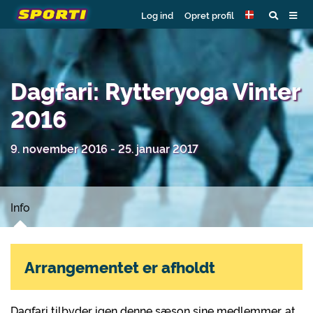
Log ind
Opret profil
Dagfari: Rytteryoga Vinter
2016
9. november 2016 - 25. januar 2017
Info
Arrangementet er afholdt
Dagfari tilbyder igen denne sæson sine medlemmer, at