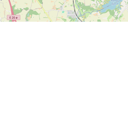
Leaflet
| ©
OpenStreetMap contributors
Kontakt os
SPORTI I/S
CVR nr. 31140439
Bygmarksvej 6
DK-2605 Brøndby
© 2026 SPORTI
Tlf:
(+45) 20 71 73 84
Email:
info@sporti.dk