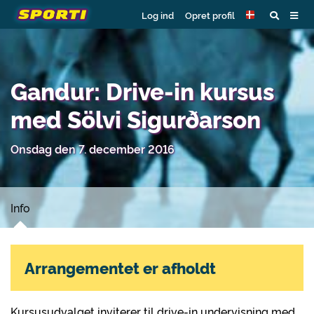
Log ind
Opret profil
Gandur: Drive-in kursus
med Sölvi Sigurðarson
Onsdag den 7. december 2016
Info
Arrangementet er afholdt
Kursusudvalget inviterer til drive-in undervisning med