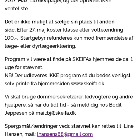
2017. Max. 115 ekvipager, og der oprettes IKKE
venteliste.
Det er ikke muligt at sælge sin plads til anden
side.
Efter 27. maj koster klasse eller volteændring
100,-. Startgebyr refunderes kun mod fremsendelse af
læge- eller dyrlægeerklæring.
Program vil være at finde på SKEIFA’s hjemmeside ca. 1
uge før stævnet.
NB! Der udleveres IKKE program så du bedes venligst
selv printe fra hjemmesiden www.skeifa.dk.
Vi skal bruge dommersekretærer, ledvogtere og andre
hjælpere, så har du lidt tid - så meld dig hos Bodil
Jeppesen på mail:bj@skeifa.dk
Spørgsmål/ændringer vedr. stævnet kan rettes til Line
Hansen, mail:
lhansens88@gmail.com