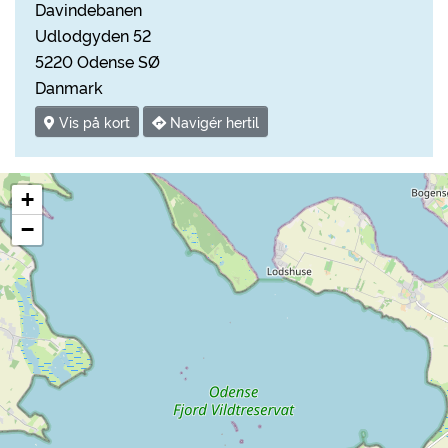
Davindebanen
Udlodgyden 52
5220 Odense SØ
Danmark
Vis på kort
Navigér hertil
+
−