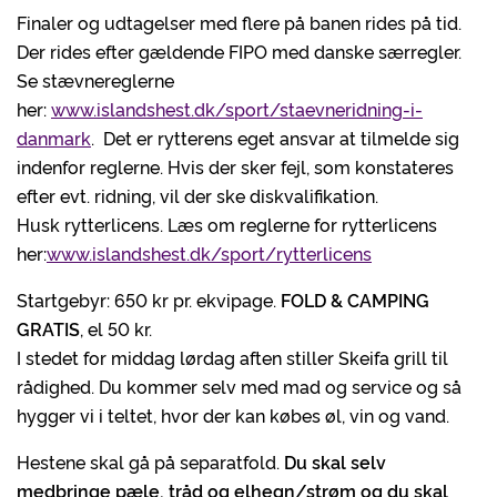
Finaler og udtagelser med flere på banen rides på tid.
Der rides efter gældende FIPO med danske særregler.
Se stævnereglerne
her:
www.islandshest.dk/sport/staevneridning-i-
danmark
. Det er rytterens eget ansvar at tilmelde sig
indenfor reglerne. Hvis der sker fejl, som konstateres
efter evt. ridning, vil der ske diskvalifikation.
Husk rytterlicens. Læs om reglerne for rytterlicens
her:
www.islandshest.dk/sport/rytterlicens
Startgebyr: 650 kr pr. ekvipage.
FOLD & CAMPING
GRATIS
, el 50 kr.
I stedet for middag lørdag aften stiller Skeifa grill til
rådighed. Du kommer selv med mad og service og så
hygger vi i teltet, hvor der kan købes øl, vin og vand.
Hestene skal gå på separatfold.
Du skal selv
medbringe pæle, tråd og elhegn/strøm og du skal