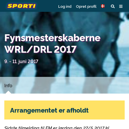
Log ind
Opret profil
Fynsmesterskaberne
WRL/DRL 2017
9. - 11. juni 2017
Info
Arrangementet er afholdt
Sidste tilmelding til FM er lørdag den 27/5 2017 kl.