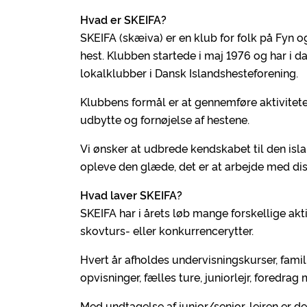
Hvad er SKEIFA?
SKEIFA (skæiva) er en klub for folk på Fyn 
hest. Klubben startede i maj 1976 og har i
lokalklubber i Dansk Islandshesteforening.
Klubbens formål er at gennemføre aktiviteter
udbytte og fornøjelse af hestene.
Vi ønsker at udbrede kendskabet til den is
opleve den glæde, det er at arbejde med dis
Hvad laver SKEIFA?
SKEIFA har i årets løb mange forskellige aktiv
skovturs- eller konkurrencerytter.
Hvert år afholdes undervisningskurser, fam
opvisninger, fælles ture, juniorlejr, foredrag
Med undtagelse af junior/senior-lejren er de