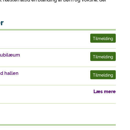
r
Tilmelding
 jubilæum
Tilmelding
ad hallen
Tilmelding
Læs mere