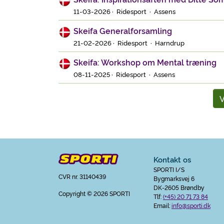
11-03-2026 · Ridesport · Assens
Skeifa Generalforsamling
21-02-2026 · Ridesport · Harndrup
Skeifa: Workshop om Mental træning
08-11-2025 · Ridesport · Assens
V
Kontakt os
SPORTI I/S
CVR nr. 31140439
Bygmarksvej 6
DK-2605 Brøndby
Copyright
© 2026 SPORTI
Tlf:
(+45) 20 71 73 84
Email:
info@sporti.dk