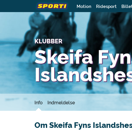
Motion
Ridesport
Bille
KLUBBER
Skeifa Fyn
Islandshe
Info
Indmeldelse
Om Skeifa Fyns Islandshe