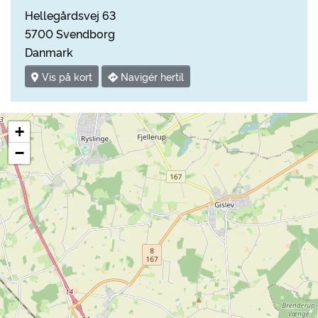
Hellegårdsvej 63
5700 Svendborg
Danmark
Vis på kort
Navigér hertil
+
−