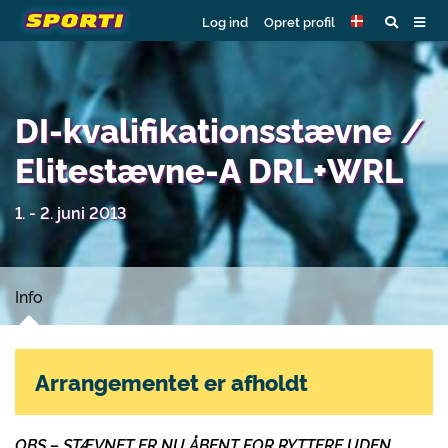
Log ind
Opret profil
DI-kvalifikationsstævne /
Elitestævne-A DRL+WRL
1. - 2. juni 2013
Info
Arrangementet er afholdt
OBS – STÆVNET ER NU ÅBENT FOR RYTTERE UDEN