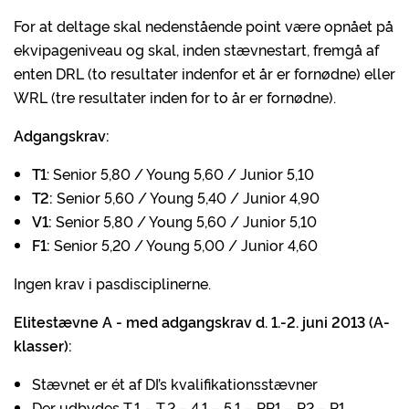
For at deltage skal nedenstående point være opnået på
ekvipageniveau og skal, inden stævnestart, fremgå af
enten DRL (to resultater indenfor et år er fornødne) eller
WRL (tre resultater inden for to år er fornødne).
Adgangskrav:
T1
: Senior 5,80 / Young 5,60 / Junior 5,10
T2:
Senior 5,60 / Young 5,40 / Junior 4,90
V1:
Senior 5,80 / Young 5,60 / Junior 5,10
F1:
Senior 5,20 / Young 5,00 / Junior 4,60
Ingen krav i pasdisciplinerne.
Elitestævne A - med adgangskrav d. 1.-2. juni 2013 (A-
klasser):
Stævnet er ét af DI’s kvalifikationsstævner
Der udbydes T.1 – T.2 – 4.1 – 5.1 – PP1 – P2 – P1