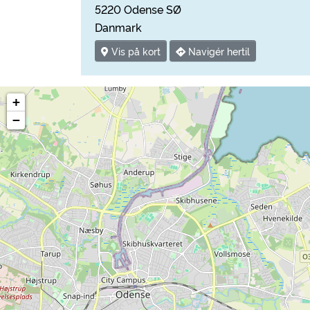
5220 Odense SØ
Danmark
Vis på kort
Navigér hertil
+
−