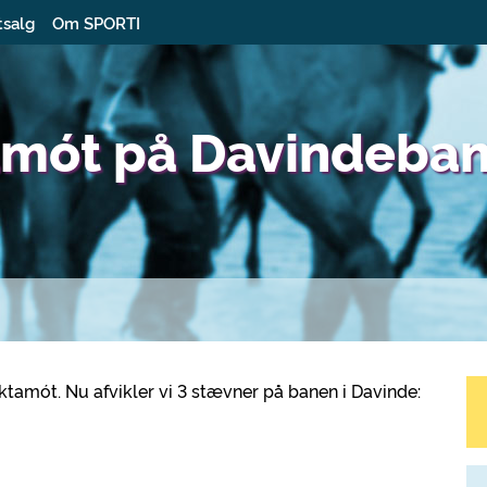
tsalg
Om SPORTI
tamót på Davindeba
nktamót. Nu afvikler vi 3 stævner på banen i Davinde: