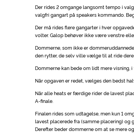
Der rides 2 omgange langsomt tempo i valgf
valgfri gangart på speakers kommando. Begg
Der må rides flere gangarter i hver opgave
volter. Galop behøver ikke være venstre eller 
Dommerne, som ikke er dommeruddannede, peg
den rytter, de selv ville vælge til at ride der
Dommerne kan bede om lidt mere visning, i fo
Når opgaven er redet, vælges den bedst halvde
Når alle heats er færdige rider de lavest pl
A-finale.
Finalen rides som udtagelse, men kun 1 om
lavest placerede fra (samme placering) og g
Derefter beder dommerne om at se mere o