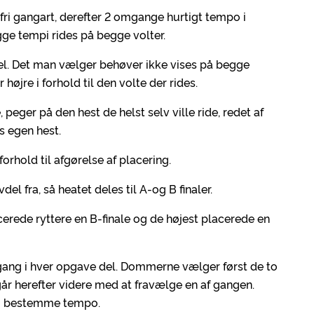
ri gangart, derefter 2 omgange hurtigt tempo i
e tempi rides på begge volter.
del. Det man vælger behøver ikke vises på begge
højre i forhold til den volte der rides.
er på den hest de helst selv ville ride, redet af
es egen hest.
rhold til afgørelse af placering.
l fra, så heatet deles til A-og B finaler.
acerede ryttere en B-finale og de højest placerede en
gang i hver opgave del. Dommerne vælger først de to
år herefter videre med at fravælge en af gangen.
g bestemme tempo.