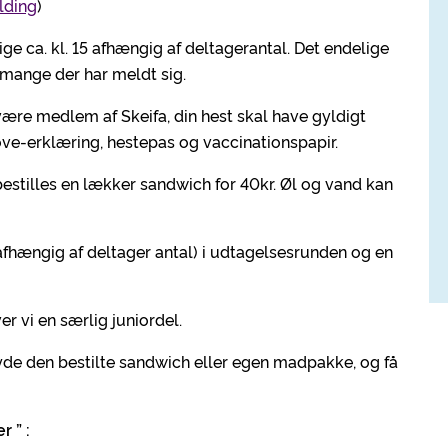
elding
)
dige ca. kl. 15 afhængig af deltagerantal. Det endelige
r mange der har meldt sig.
være medlem af Skeifa, din hest skal have gyldigt
ve-erklæring, hestepas og vaccinationspapir.
stilles en lækker sandwich for 40kr. Øl og vand kan
 (afhængig af deltager antal) i udtagelsesrunden og en
er vi en særlig juniordel.
nyde den bestilte sandwich eller egen madpakke, og få
 ” :