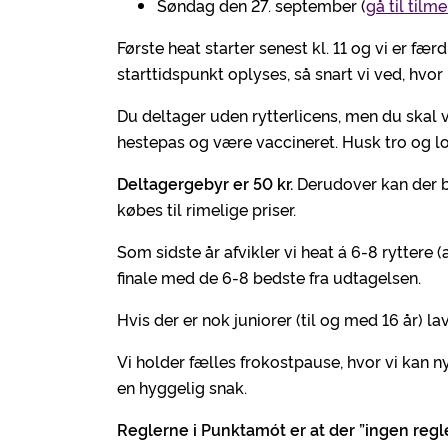
Søndag den 27. september (
gå til tilm
Første heat starter senest kl. 11 og vi er fær
starttidspunkt oplyses, så snart vi ved, hvo
Du deltager uden rytterlicens, men du skal 
hestepas og være vaccineret. Husk tro og lo
Deltagergebyr er 50 kr.
Derudover kan der be
købes til rimelige priser.
Som sidste år afvikler vi heat á 6-8 ryttere
finale med de 6-8 bedste fra udtagelsen.
Hvis der er nok juniorer (til og med 16 år) lav
Vi holder fælles frokostpause, hvor vi kan 
en hyggelig snak.
Reglerne i Punktamót er at der ”ingen regler