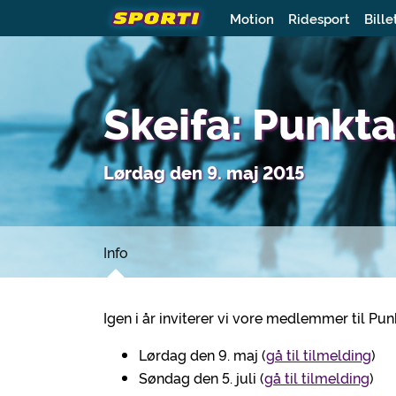
Motion
Ridesport
Bille
Skeifa: Punk
Lørdag den 9. maj 2015
Info
Igen i år inviterer vi vore medlemmer til Pu
Lørdag den 9. maj (
gå til tilmelding
)
Søndag den 5. juli (
gå til tilmelding
)