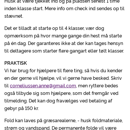
Husk at være tjekket ind og på pladsen senest 1 time
inden klasse start. Mere info om check ind sendes op til
stævnet.
Det er tilladt at starte op til 4 klasser, vær dog
opmærksom på hvor mange gange din hest må starte
på én dag. Der garanteres ikke at der kan tages hensyn
til deltagere som starter flere gangart eller tølt klasser.
PRAKTISK
Vi har brug for hjælpere til flere ting, så hvis du kender
en der gerne vil hjælpe, vil vi gerne have besked. Skriv
til
corneliussen.anne@gmail.com
, men ryttere bedes
også tilbyde sig som hjælpere, som det fremgår ved
tilmelding. Det kan dog fravælges ved betaling af
gebyr på 150 kr.
Fold kan laves på græsarealerne, - husk foldmateriale,
strøm og vandspand. De permanente folde vil være