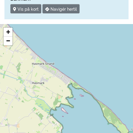
Vis på kort
Navigér hertil
+
−