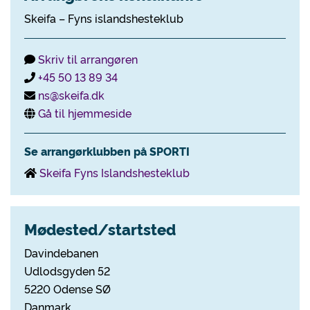
Skeifa – Fyns islandshesteklub
Skriv til arrangøren
+45 50 13 89 34
ns@skeifa.dk
Gå til hjemmeside
Se arrangørklubben på SPORTI
Skeifa Fyns Islandshesteklub
Mødested/startsted
Davindebanen
Udlodsgyden 52
5220 Odense SØ
Danmark