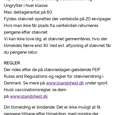
Ungrytter i hver klasse.
Max. deltagerantal på 60.
Fyldes stævnet oprettes der venteliste på 20 ekvipager.
Hvis man ikke får plads fra ventelisten returneres
pengene efter stævnet.
Vi kan ikke love dig, at stævnet gennemføres, hvis der
tilmeldes færre end 30. Ved evt. aflysning af stævnet får
du pengene retur.
REGLER
Der rides efter de på stævnedagen gældende FEIF
Rules and Regulations og regler for stævneridning i
Danmark. Se mere på
www.islandshest.dk
under sport.
Husk vaccinationsregler, se dem
på
www.islandshest.dk
.
Din tilmelding er bindende. Det er ikke muligt at få
pengene tilbage efter tilmelding, med mindre der