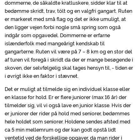
dommerne, de såkaldte kratluskere, sidder klar til at
bedømme skridt, trav, tölt og en valgfri gangart. Ruten
er markeret med små flag og det er ikke umuligt, at
den ligger vejen forbi nogle små spring som også
indgår som opgavedel. Dommerne er erfarne
islænderfolk med mangeårigt kendskab til
gangarterne. Ruten vil være på 7 – 8 km og en stor del
af turen vil foregå i skridt da der er mange besøgende i
skoven, der selvfølgelig skal tages hensyn til, - tiden er
i øvrigt ikke en faktor i stævnet.
Det er muligt at tilmelde sig en individuel klasse eller
en klasse for hold. Er er flere juniorer (max 16 år) der
tilmelder sig, vil vi også lave en junior klasse. Hvis der
er juniorer der rider på hold med seniorer, bedømmes
hele holdet som seniorer. Holdene sendes afsted med
ca 5 min mellemrum og der kan godt opstå lidt
ventetid ved de forskellige opgaver, da man rider i