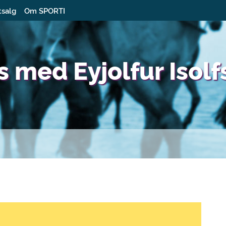
tsalg
Om SPORTI
 med Eyjolfur Isolf