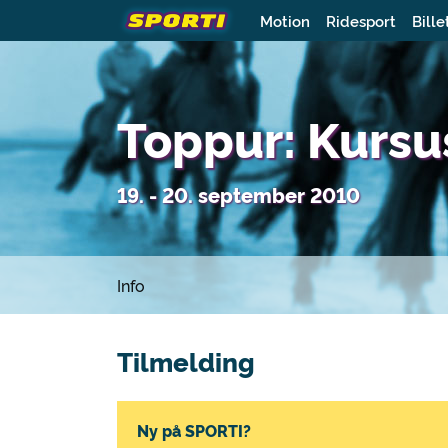
Motion
Ridesport
Bille
Toppur: Kursus
19. - 20. september 2010
Info
Tilmelding
Ny på SPORTI?