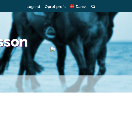
Log ind
Opret profil
Dansk
sson