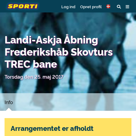
Log ind
Opret profil
Landi-Askja Åbning
Frederikshåb Skovturs
TREC bane
Torsdag den 25. maj 2017
Info
Arrangementet er afholdt