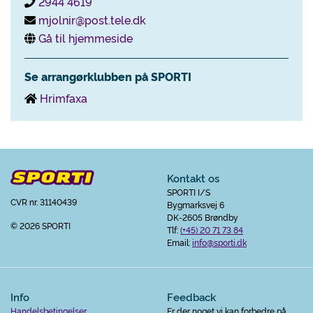
2944 4619
mjolnir@post.tele.dk
Gå til hjemmeside
Se arrangørklubben på SPORTI
Hrimfaxa
Kontakt os
SPORTI I/S
CVR nr. 31140439
Bygmarksvej 6
DK-2605 Brøndby
© 2026 SPORTI
Tlf:
(+45) 20 71 73 84
Email:
info@sporti.dk
Info
Feedback
Handelsbetingelser
Er der noget vi kan forbedre på