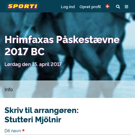
Log ind
Opret profil
Hrimfaxas Påskestævne
2017 BC
Lørdag den 15. april 2017
Info
Skriv til arrangøren:
Stutteri Mjölnir
Dit navn