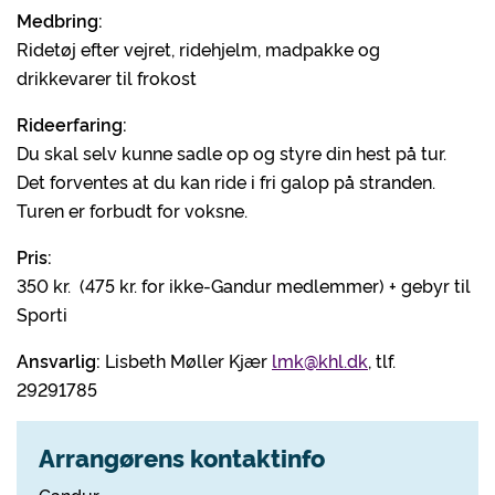
Medbring:
Ridetøj efter vejret, ridehjelm, madpakke og
drikkevarer til frokost
Rideerfaring:
Du skal selv kunne sadle op og styre din hest på tur.
Det forventes at du kan ride i fri galop på stranden.
Turen er forbudt for voksne.
Pris:
350 kr. (475 kr. for ikke-Gandur medlemmer) + gebyr til
Sporti
Ansvarlig:
Lisbeth Møller Kjær
lmk@khl.dk
, tlf.
29291785
Arrangørens kontaktinfo