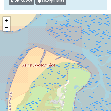
Vis på kort
Navigér hertil
+
−