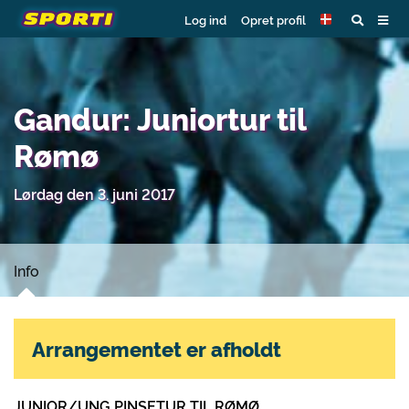
Log ind
Opret profil
Gandur: Juniortur til
Rømø
Lørdag den 3. juni 2017
Info
Arrangementet er afholdt
JUNIOR/UNG PINSETUR TIL RØMØ