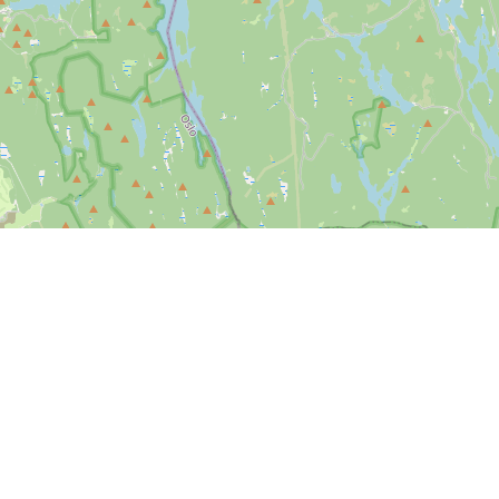
Leaflet
| ©
OpenStreetMap contributors
nstående betalingsmuligheder kan benyttes på SPORTI.