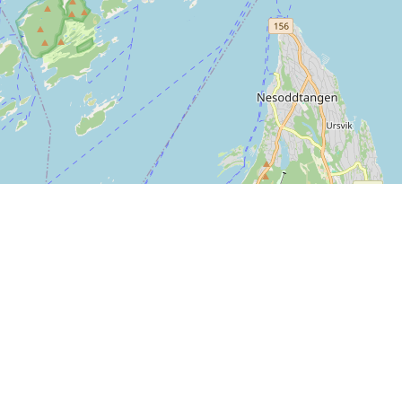
Kontakt os
SPORTI I/S
CVR nr. 31140439
Bygmarksvej 6
DK-2605 Brøndby
Copyright
© 2026 SPORTI
Tlf:
(+45) 20 71 73 84
Email:
info@sporti.dk