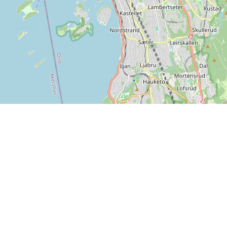
Info
Feedback
Handelsbetingelser
Er der noget vi kan forbedre
Persondatapolitik
på SPORTI?
Hjælp
Send din feedback
Ove