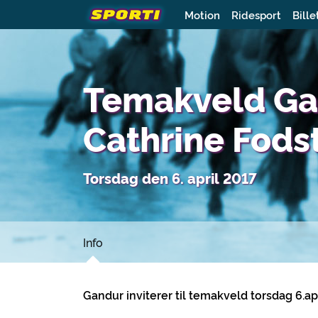
Motion
Ridesport
Bille
Temakveld Ga
Cathrine Fods
Torsdag den 6. april 2017
Info
Gandur inviterer til temakveld torsdag 6.ap