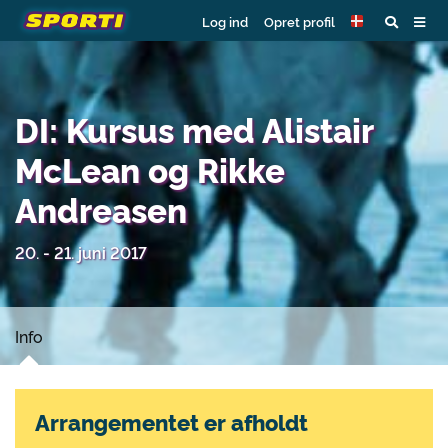
Log ind
Opret profil
DI: Kursus med Alistair
McLean og Rikke
Andreasen
20. - 21. juni 2017
Info
Arrangementet er afholdt