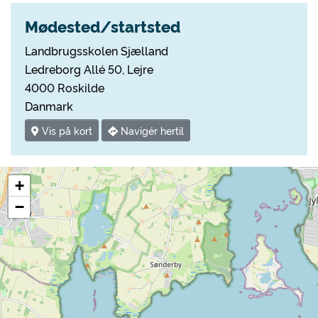
Mødested/startsted
Landbrugsskolen Sjælland
Ledreborg Allé 50, Lejre
4000 Roskilde
Danmark
Vis på kort
Navigér hertil
+
−