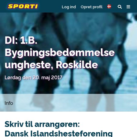
Log ind
Opret profil
DI: 1.B.
Bygningsbedømmelse
ungheste, Roskilde
Lørdag den 20. maj 2017
Info
Skriv til arrangøren:
Dansk Islandshesteforening