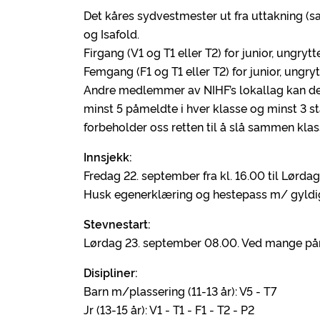
Det kåres sydvestmester ut fra uttakning (sa
og Isafold.
Firgang (V1 og T1 eller T2) for junior, ungrytt
Femgang (F1 og T1 eller T2) for junior, ungryt
Andre medlemmer av NIHF’s lokallag kan de
minst 5 påmeldte i hver klasse og minst 3 sta
forbeholder oss retten til å slå sammen klas
Innsjekk:
Fredag 22. september fra kl. 16.00 til Lørdag 
Husk egenerklæring og hestepass m/ gyldig
Stevnestart:
Lørdag 23. september 08.00. Ved mange påme
Disipliner:
Barn m/plassering (11-13 år): V5 - T7
Jr (13-15 år): V1 - T1 - F1 - T2 - P2