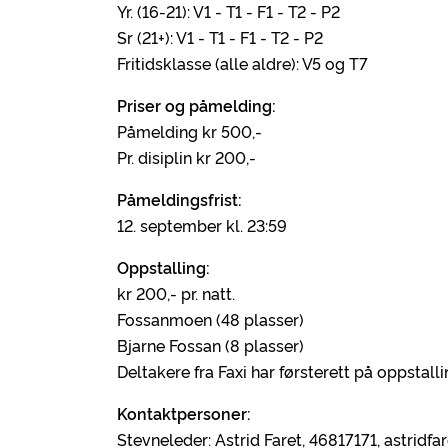
Yr. (16-21): V1 - T1 - F1 - T2 - P2
Sr (21+): V1 - T1 - F1 - T2 - P2
Fritidsklasse (alle aldre): V5 og T7
Priser og p
å
melding:
Påmelding kr 500,-
Pr. disiplin kr 200,-
P
å
meldingsfrist:
12. september kl. 23:59
Oppstalling:
kr 200,- pr. natt.
Fossanmoen (48 plasser)
Bjarne Fossan (8 plasser)
Deltakere fra Faxi har førsterett på oppstalli
Kontaktpersoner:
Stevneleder: Astrid Faret, 46817171, astrid