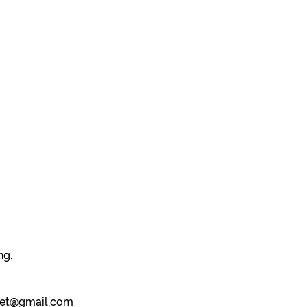
ng.
faret@gmail.com