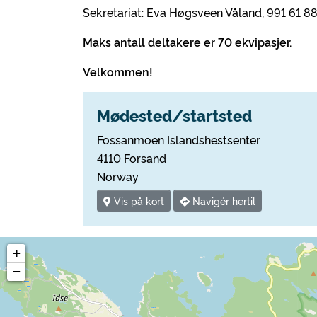
Sekretariat: Eva Høgsveen Våland, 991 61 8
Maks antall deltakere er 70 ekvipasjer.
Velkommen!
Mødested/startsted
Fossanmoen Islandshestsenter
4110 Forsand
Norway
Vis på kort
Navigér hertil
+
−