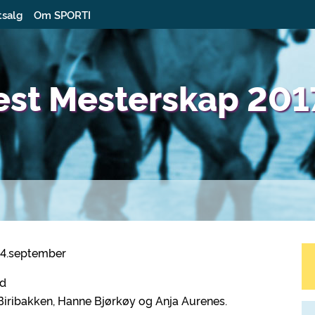
tsalg
Om SPORTI
Vest Mesterskap 201
-24.september
nd
Biribakken, Hanne Bjørkøy og Anja Aurenes.