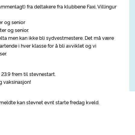
mmenlagt) fra deltakere fra klubbene Faxi, Villingur
er og senior
ter og senior.
lta men kan ikke bli sydvestmestere. Det må være
rtende i hver klasse for å bli avviklet og vi
ser.
23.9 frem til stevnestart.
 vaksinasjon!
ldte kan stevnet evnt starte fredag kveld.