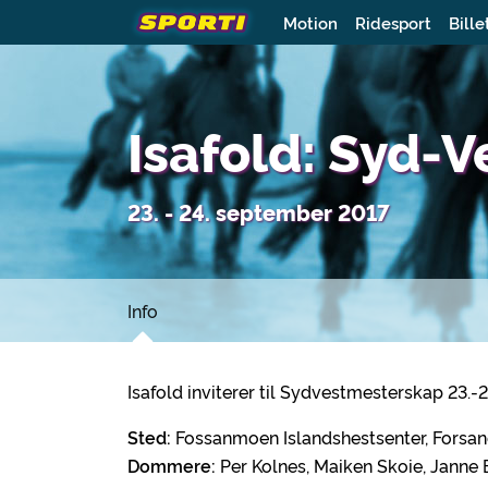
Motion
Ridesport
Bille
Isafold: Syd-
23. - 24. september 2017
Info
Isafold inviterer til Sydvestmesterskap 23.
Sted:
Fossanmoen Islandshestsenter, Forsa
Dommere:
Per Kolnes, Maiken Skoie, Janne 