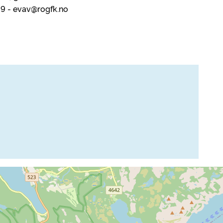
89 - evav@rogfk.no