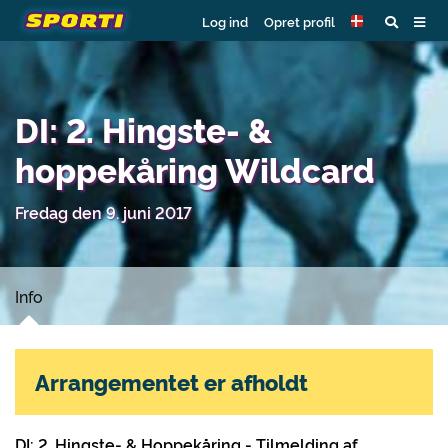
Log ind
Opret profil
DI: 2. Hingste- &
hoppekåring Wildcard
Fredag den 9. juni 2017
Info
Arrangementet er afholdt
DI: 2. Hingste- & Hoppekåring - Tilmelding af