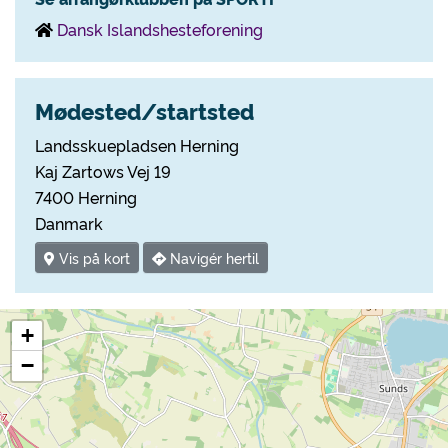
Dansk Islandshesteforening
Mødested/startsted
Landsskuepladsen Herning
Kaj Zartows Vej 19
7400 Herning
Danmark
Vis på kort
Navigér hertil
+
−