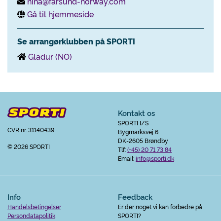
nina@farsund-norway.com
Gå til hjemmeside
Se arrangørklubben på SPORTI
Gladur (NO)
Kontakt os
SPORTI I/S
CVR nr. 31140439
Bygmarksvej 6
DK-2605 Brøndby
© 2026 SPORTI
Tlf:
(+45) 20 71 73 84
Email:
info@sporti.dk
Info
Feedback
Handelsbetingelser
Er der noget vi kan forbedre på
Persondatapolitik
SPORTI?