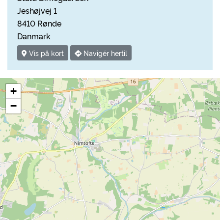
Jeshøjvej 1
8410 Rønde
Danmark
Vis på kort
Navigér hertil
+
−