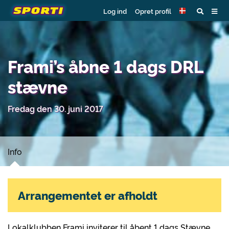
Log ind
Opret profil
Frami’s åbne 1 dags DRL
stævne
Fredag den 30. juni 2017
Info
Arrangementet er afholdt
Lokalklubben Frami inviterer til åbent 1 dags Stævne