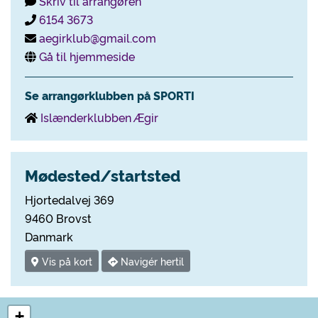
Skriv til arrangøren
6154 3673
aegirklub@gmail.com
Gå til hjemmeside
Se arrangørklubben på SPORTI
Islænderklubben Ægir
Mødested/startsted
Hjortedalvej 369
9460 Brovst
Danmark
Vis på kort
Navigér hertil
+