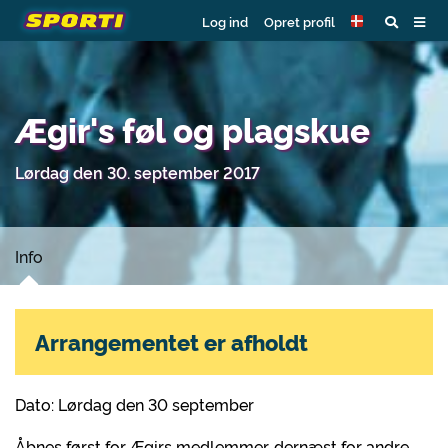
Log ind
Opret profil
Ægir's føl og plagskue
Lørdag den 30. september 2017
Info
Arrangementet er afholdt
Dato: Lørdag den 30 september
Åbnes først for Ægirs medlemmer, dernæst for andre