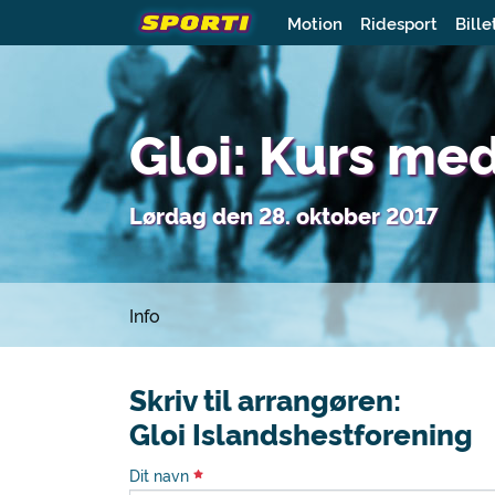
Motion
Ridesport
Bille
Gloi: Kurs med
Lørdag den 28. oktober 2017
Info
Skriv til arrangøren:
Gloi Islandshestforening
Dit navn