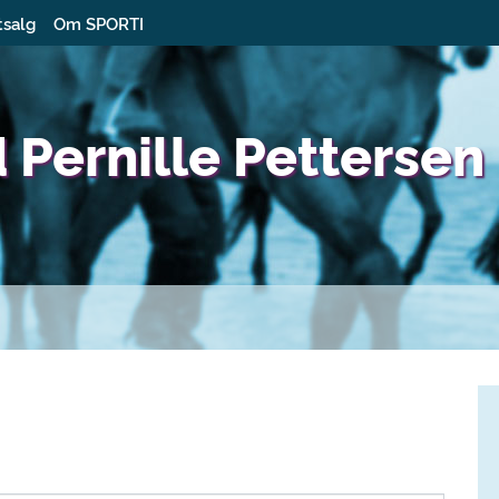
tsalg
Om SPORTI
 Pernille Pettersen