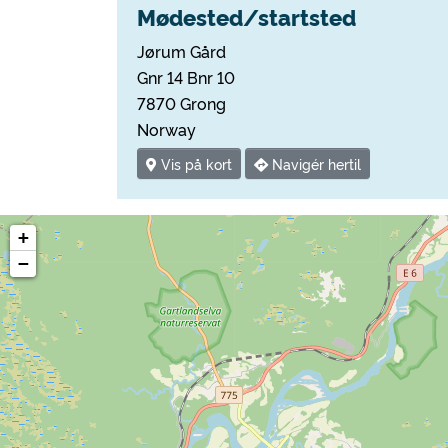
Mødested/startsted
Jørum Gård
Gnr 14 Bnr 10
7870 Grong
Norway
Vis på kort
Navigér hertil
+
−