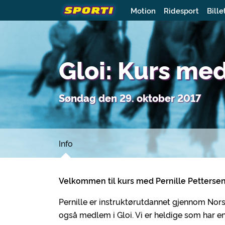
Motion
Ridesport
Bille
Gloi: Kurs med
Søndag den 29. oktober 2017
Info
Velkommen til kurs med Pernille Petterse
Pernille er instruktørutdannet gjennom Nors
også medlem i Gloi. Vi er heldige som har en