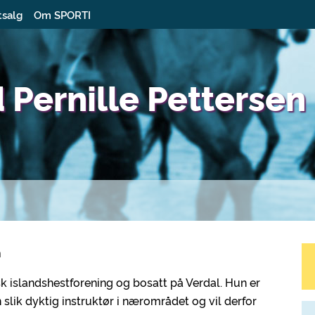
tsalg
Om SPORTI
 Pernille Pettersen
n
k islandshestforening og bosatt på Verdal. Hun er
 slik dyktig instruktør i nærområdet og vil derfor