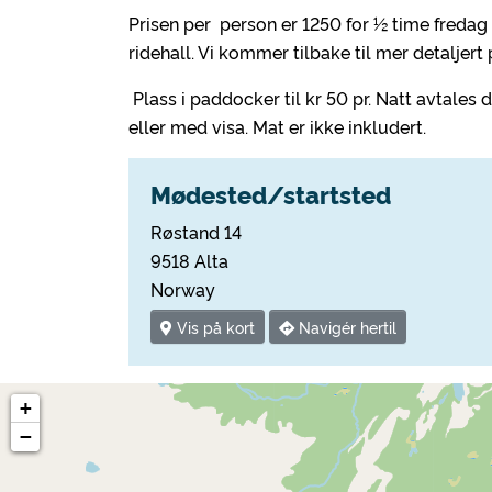
Prisen per person er 1250 for ½ time fredag
ridehall. Vi kommer tilbake til mer detaljer
Plass i paddocker til kr 50 pr. Natt avtales
eller med visa. Mat er ikke inkludert.
Mødested/startsted
Røstand 14
9518 Alta
Norway
Vis på kort
Navigér hertil
+
−