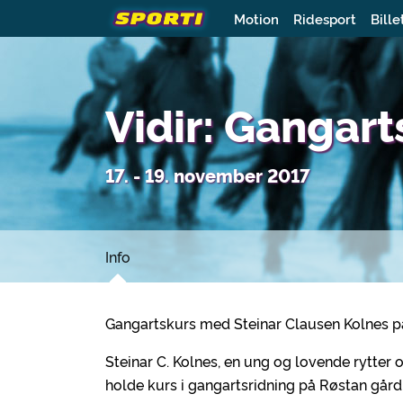
Motion
Ridesport
Bille
Vidir: Gangar
17. - 19. november 2017
Info
Gangartskurs med Steinar Clausen Kolnes p
Steinar C. Kolnes, en ung og lovende rytter 
holde kurs i gangartsridning på Røstan gård. 