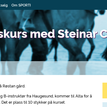
tsalg
Om SPORTI
tskurs med Steinar 
å Røstan gård.
og B-instruktør fra Haugesund, kommer til Alta for å
Det er plass til 10 stykker på kurset.