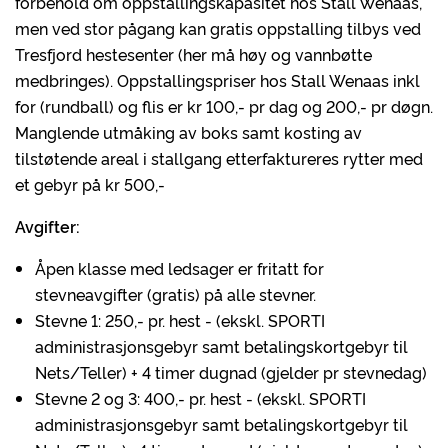
forbehold om oppstallingskapasitet hos Stall Wenaas,
men ved stor pågang kan gratis oppstalling tilbys ved
Tresfjord hestesenter (her må høy og vannbøtte
medbringes). Oppstallingspriser hos Stall Wenaas inkl
for (rundball) og flis er kr 100,- pr dag og 200,- pr døgn.
Manglende utmåking av boks samt kosting av
tilstøtende areal i stallgang etterfaktureres rytter med
et gebyr på kr 500,-
Avgifter:
Åpen klasse med ledsager er fritatt for
stevneavgifter (gratis) på alle stevner.
Stevne 1: 250,- pr. hest - (ekskl. SPORTI
administrasjonsgebyr samt betalingskortgebyr til
Nets/Teller) + 4 timer dugnad (gjelder pr stevnedag)
Stevne 2 og 3: 400,- pr. hest - (ekskl. SPORTI
administrasjonsgebyr samt betalingskortgebyr til