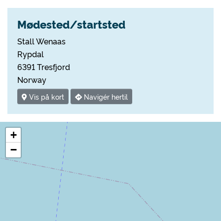
Mødested/startsted
Stall Wenaas
Rypdal
6391 Tresfjord
Norway
Vis på kort
Navigér hertil
+
−