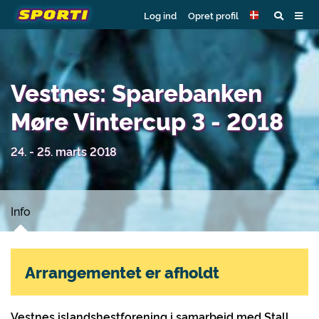
Log ind
Opret profil
Vestnes: Sparebanken
Møre Vintercup 3 - 2018
24. - 25. marts 2018
Info
Arrangementet er afholdt
Vestnes islandshestforening i samarbeid med Stall