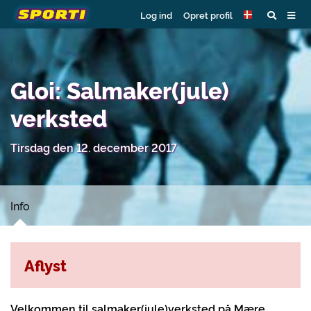
Log ind
Opret profil
Gloi: Salmaker(jule)
verksted
Tirsdag den 12. december 2017
Info
Aflyst
Velkommen til salmaker(jule)verksted på Mære