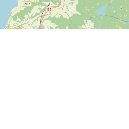
Leaflet
| ©
OpenStreetMap contributors
Kontakt os
SPORTI I/S
CVR nr. 31140439
Bygmarksvej 6
DK-2605 Brøndby