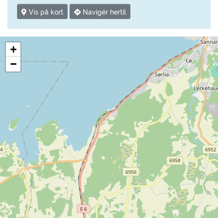
Vis på kort
Navigér hertil
+
−