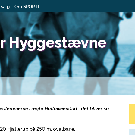
tsalg
Om SPORTI
er Hyggestævne
medlemmerne i ægte Halloweenånd… det bliver så
320 Hjallerup på 250 m. ovalbane.