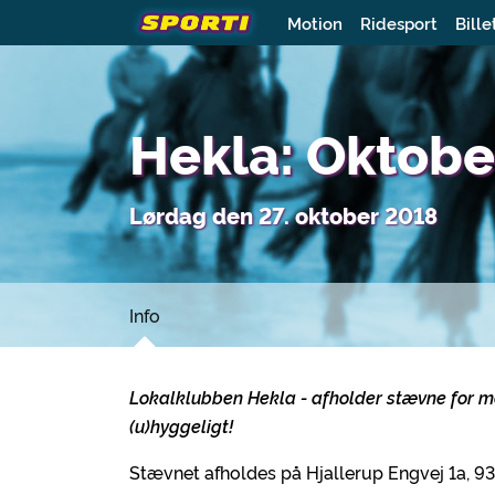
Motion
Ridesport
Bille
Hekla: Oktob
Lørdag den 27. oktober 2018
Info
Lokalklubben Hekla - afholder stævne for 
(u)hyggeligt!
Stævnet afholdes på Hjallerup Engvej 1a, 9