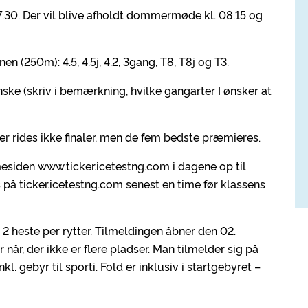
. 7.30. Der vil blive afholdt dommermøde kl. 08.15 og
en (250m): 4.5, 4.5j, 4.2, 3gang, T8, T8j og T3.
nske (skriv i bemærkning, hvilke gangarter I ønsker at
Der rides ikke finaler, men de fem bedste præmieres.
esiden www.ticker.icetestng.com i dagene op til
s på ticker.icetestng.com senest en time før klassens
2 heste per rytter. Tilmeldingen åbner den 02.
r når, der ikke er flere pladser. Man tilmelder sig på
l. gebyr til sporti. Fold er inklusiv i startgebyret –