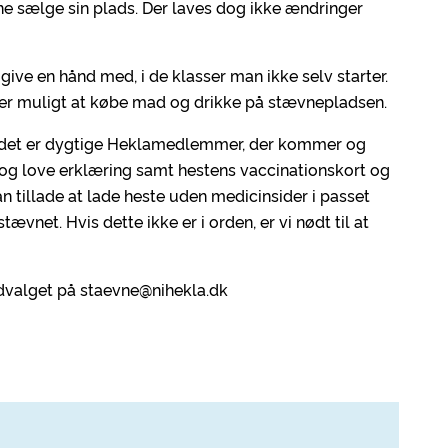
e sælge sin plads. Der laves dog ikke ændringer
ive en hånd med, i de klasser man ikke selv starter.
t er muligt at købe mad og drikke på stævnepladsen.
da det er dygtige Heklamedlemmer, der kommer og
og love erklæring samt hestens vaccinationskort og
 tillade at lade heste uden medicinsider i passet
tævnet. Hvis dette ikke er i orden, er vi nødt til at
valget på staevne@nihekla.dk