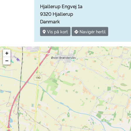
Hjallerup Engvej 1a
9320 Hjallerup
Danmark
Vis på kort
Navigér hertil
+
−