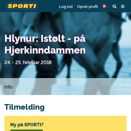
Log ind
Opret profil
Hlynur: Istølt - på
Hjerkinndammen
24. - 25. februar 2018
Info
Tilmelding
Ny på SPORTI?