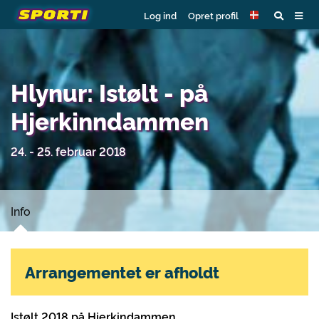
Log ind
Opret profil
Hlynur: Istølt - på
Hjerkinndammen
24. - 25. februar 2018
Info
Arrangementet er afholdt
Istølt 2018 på Hjerkindammen