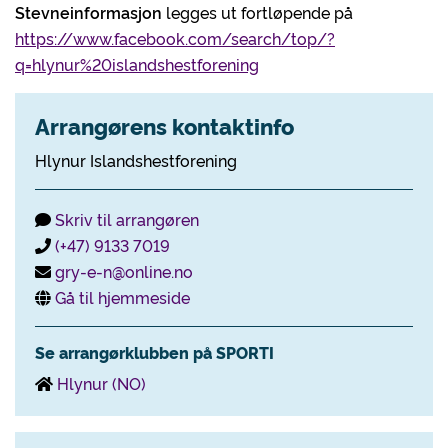
Stevneinformasjon
legges ut fortløpende på
https://www.facebook.com/search/top/?
q=hlynur%20islandshestforening
Arrangørens kontaktinfo
Hlynur Islandshestforening
Skriv til arrangøren
(+47) 9133 7019
gry-e-n@online.no
Gå til hjemmeside
Se arrangørklubben på SPORTI
Hlynur (NO)