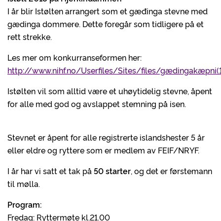
I år blir Istølten arrangert som et gæđinga stevne med
gædinga dommere. Dette foregår som tidligere på et
rett strekke.
Les mer om konkurranseformen her:
http://www.nihf.no/Userfiles/Sites/files/gædingakæpni(1
Istølten vil som alltid være et uhøytidelig stevne, åpent
for alle med god og avslappet stemning på isen.
Stevnet er åpent for alle registrerte islandshester 5 år
eller eldre og ryttere som er medlem av FEIF/NRYF.
I år har vi satt et tak på
50 starter
, og det er førstemann
til mølla.
Program:
Fredag: Ryttermøte kl.21.00