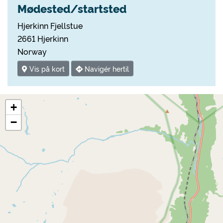
Mødested/startsted
Hjerkinn Fjellstue
2661 Hjerkinn
Norway
Vis på kort
Navigér hertil
+
−