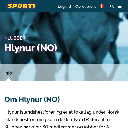
Log ind
Opret profil
KLUBBER
Hlynur (NO)
Info
Om Hlynur (NO)
Hlynur islandshestforening er et lokallag under Norsk
Islandshestforening som dekker Nord Østerdalen.
Klubben har over 60 medlemmer og jobber for å