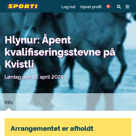
Log ind
Opret profil
Hlynur: Åpent
kvalifiseringsstevne på
Kvistli
Lørdag den 18. april 2026
Info
Arrangementet er afholdt