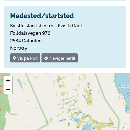
Mødested/startsted
Kvistli Islandshester - Kvistli Gård
Folldalsvegen 976
2584 Dalholen
Norway
Vis på kort
Navigér hertil
+
−