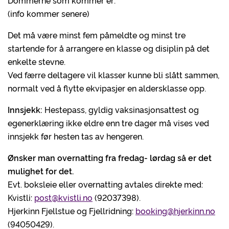
Dommerne som kommer er:
(info kommer senere)
Det må være minst fem påmeldte og minst tre
startende for å arrangere en klasse og disiplin på det
enkelte stevne.
Ved færre deltagere vil klasser kunne bli slått sammen,
normalt ved å flytte ekvipasjer en aldersklasse opp.
Innsjekk:
Hestepass, gyldig vaksinasjonsattest og
egenerklæring ikke eldre enn tre dager må vises ved
innsjekk før hesten tas av hengeren.
Ønsker man overnatting fra fredag- lørdag så er det
mulighet for det.
Evt. boksleie eller overnatting avtales direkte med:
Kvistli:
post@kvistli.no
(92037398).
Hjerkinn Fjellstue og Fjellridning:
booking@hjerkinn.no
(94050429).