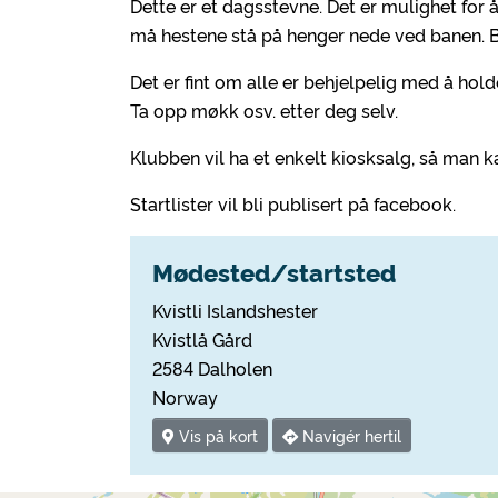
Dette er et dagsstevne. Det er mulighet for 
må hestene stå på henger nede ved banen. Bo
Det er fint om alle er behjelpelig med å hol
Ta opp møkk osv. etter deg selv.
Klubben vil ha et enkelt kiosksalg, så man 
Startlister vil bli publisert på facebook.
Mødested/startsted
Kvistli Islandshester
Kvistlå Gård
2584 Dalholen
Norway
Vis på kort
Navigér hertil