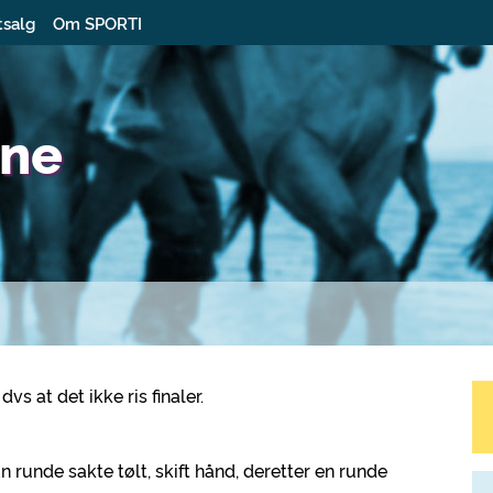
tsalg
Om SPORTI
vne
vs at det ikke ris finaler.
n runde sakte tølt, skift hånd, deretter en runde