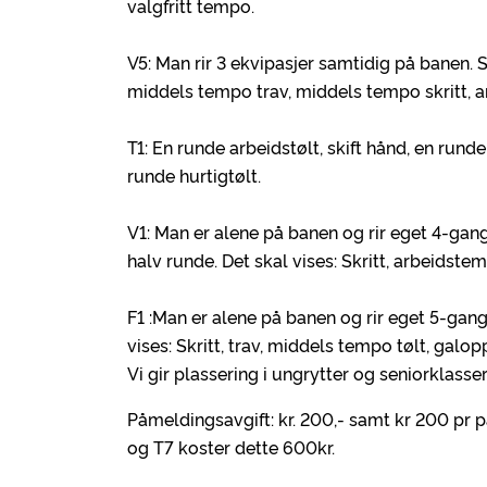
valgfritt tempo.
V5: Man rir 3 ekvipasjer samtidig på banen.
middels tempo trav, middels tempo skritt, 
T1: En runde arbeidstølt, skift hånd, en run
runde hurtigtølt.
V1: Man er alene på banen og rir eget 4-ga
halv runde. Det skal vises: Skritt, arbeidste
F1 :Man er alene på banen og rir eget 5-gan
vises: Skritt, trav, middels tempo tølt, galop
Vi gir plassering i ungrytter og seniorklasser
Påmeldingsavgift: kr. 200,- samt kr 200 pr p
og T7 koster dette 600kr.