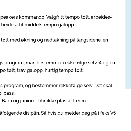
 Speakers kommando. Valgfritt tempo tølt, arbeides-
arbeides- til middelstempo galopp.
de tølt med økning og nedtakning på langsidene, en
ngs program, man bestemmer rekkefølge selv. 4 og en
mpo tølt, trav galopp, hurtig tempo tølt.
gs program, og bestemmer rekkefølge selv. Det skal
p, pass.
. Barn og juniorer blir ikke plassert men
åfølgende disiplin. Så hvis du melder deg på i feks V5