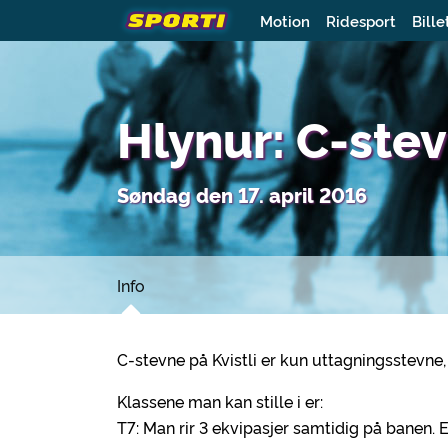
Motion
Ridesport
Bille
Hlynur: C-ste
Søndag den 17. april 2016
Info
C-stevne på Kvistli er kun uttagningsstevne, d
Klassene man kan stille i er:
T7: Man rir 3 ekvipasjer samtidig på banen. E