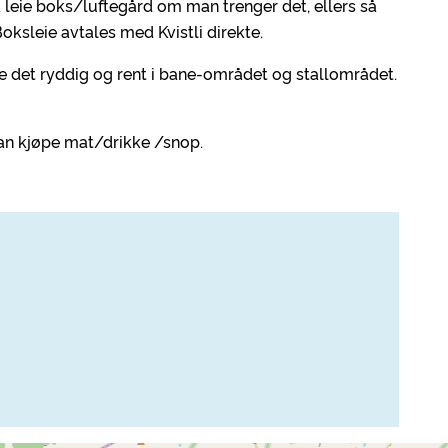
å leie boks/luftegård om man trenger det, ellers så
ksleie avtales med Kvistli direkte.
de det ryddig og rent i bane-området og stallområdet.
kan kjøpe mat/drikke /snop.