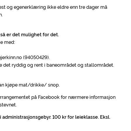
est og egenerklæring ikke eldre enn tre dager må
n.
så er det mulighet for det.
te med:
hjerkinn.no (94050429).
de det ryddig og rent i baneområdet og stallområdet.
kan kjøpe mat/drikke/ snop.
arrangementet på Facebook for nærmere informasjon
stevnet.
i administrasjonsgebyr. 100 kr for leieklasse. Eksl.