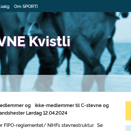
tsalg
Om SPORTI
VNE Kvistli
e medlemmer og ikke-medlemmer til C-stevne og
slandshester Lørdag 12.04.2024
ter FIPO-reglementet/ NIHFs stevnestruktur. Se