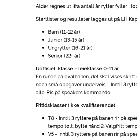
Alder regnes ut ifra antall år rytter fyller i 
Startlister og resultater legges ut på LH Kap
Barn (11-12 år)
Junior (13-15 år)
Ungrytter (16-21 år)
Senior (22+ år)
Uoffisiell klasse – leieklasse 0-11 år
En runde på ovalbanen, det skal vises skritt o
noen små oppgaver underveis. Inntil 3 rytter
alle. Ris på speakers kommando.
Fritidsklasser (ikke kvalifiserende)
T8 - Inntil 3 ryttere på banen rir på s
tempo tølt, bytte hånd 2. Valgfritt tem
V5 - Inntil 3 ryttere på banen rir på s