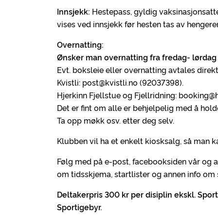
Innsjekk:
Hestepass, gyldig vaksinasjonsatt
vises ved innsjekk før hesten tas av hengere
Overnatting:
Ønsker man overnatting fra fredag- lørdag 
Evt. boksleie eller overnatting avtales direk
Kvistli: post@kvistli.no (92037398).
Hjerkinn Fjellstue og Fjellridning: booking@
Det er fint om alle er behjelpelig med å hol
Ta opp møkk osv. etter deg selv.
Klubben vil ha et enkelt kiosksalg, så man 
Følg med på e-post, facebooksiden vår og 
om tidsskjema, startlister og annen info om 
Deltakerpris 300 kr per disiplin ekskl. Sport
Sportigebyr.