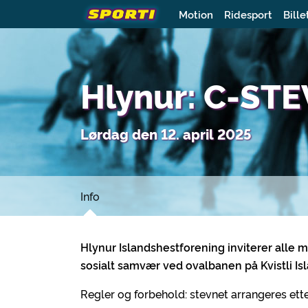
Motion
Ridesport
Bille
Hlynur: C-STE
Lørdag den 12. april 2025
Info
Hlynur Islandshestforening inviterer all
sosialt samvær ved ovalbanen på Kvistli I
Regler og forbehold: stevnet arrangeres et