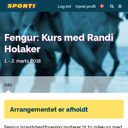
Log ind
Opret profil
Fengur: Kurs med Randi
Holaker
1. - 2. marts 2018
Info
Arrangementet er afholdt
Fengur Islandshestforening inviterer til to ridekurs med