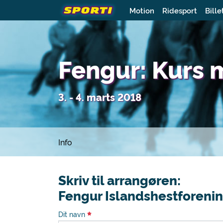
Motion
Ridesport
Bille
Fengur: Kurs 
3. - 4. marts 2018
Info
Skriv til arrangøren:
Fengur Islandshestforeni
Dit navn