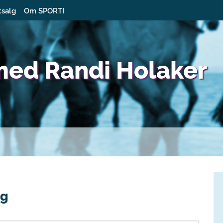
tsalg
Om SPORTI
med Randi Holaker
ng