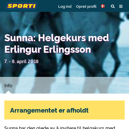
Log ind
Opret profil
Sunna: Helgekurs med
Erlingur Erlingsson
7. - 8. april 2018
Info
Arrangementet er afholdt
Sunna har den glede av å invitere til helgakurs med