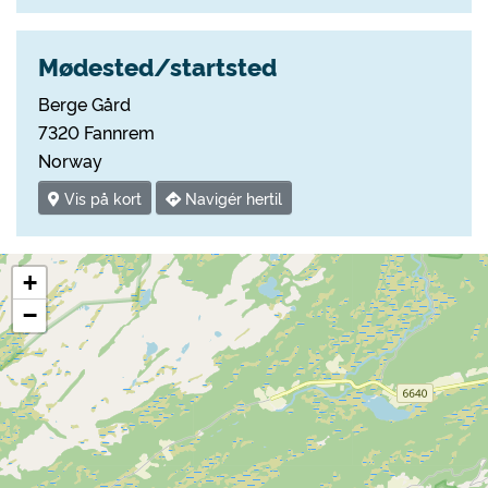
Mødested/startsted
Berge Gård
7320 Fannrem
Norway
Vis på kort
Navigér hertil
+
−