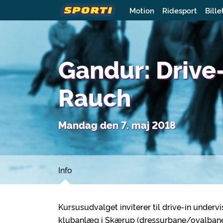
Motion
Ridesport
Bille
Gandur: Drive
Rauch
Mandag den 7. maj 2018
Info
Kursusudvalget inviterer til drive-in unde
klubanlæg i Skærup (dressurbane/ovalbane