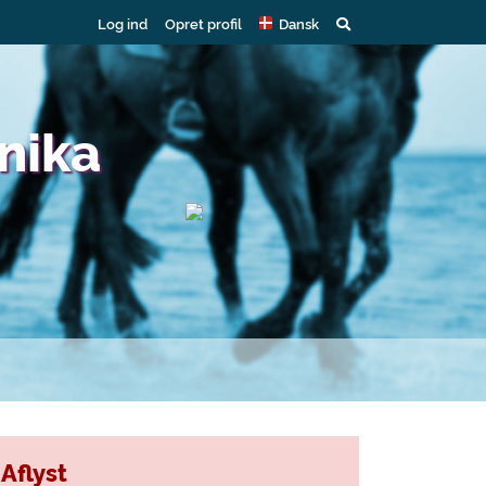
Log ind
Opret profil
Dansk
nika
Aflyst