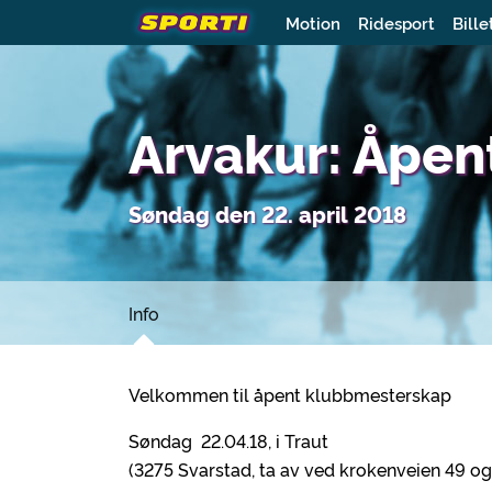
Motion
Ridesport
Bille
Arvakur: Åpe
Søndag den 22. april 2018
Info
Velkommen til åpent klubbmesterskap
Søndag 22.04.18, i Traut
(3275 Svarstad, ta av ved krokenveien 49 og 