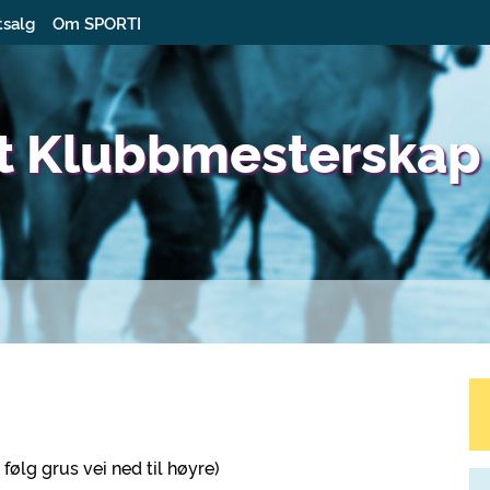
tsalg
Om SPORTI
nt Klubbmesterskap
følg grus vei ned til høyre)