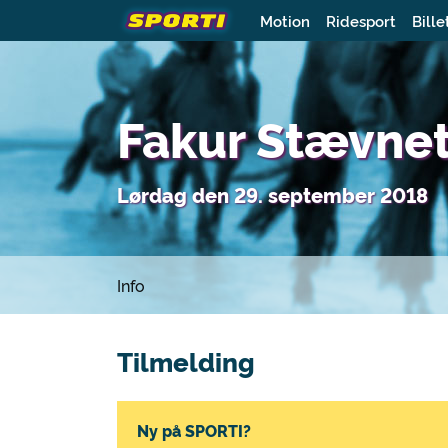
Motion
Ridesport
Bille
Fakur Stævne
Lørdag den 29. september 2018
Info
Tilmelding
Ny på SPORTI?