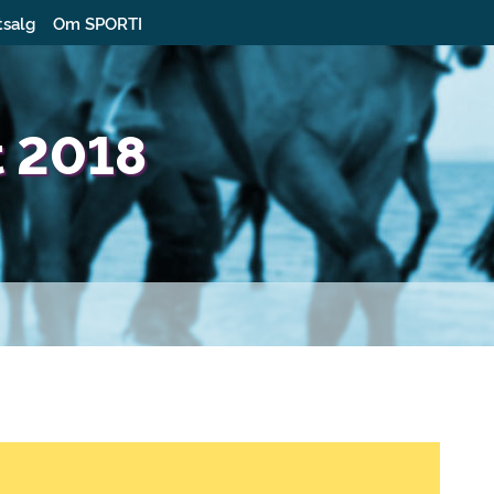
tsalg
Om SPORTI
t 2018