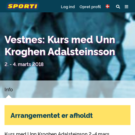
Log ind
Opret profil
Vestnes: Kurs med Unn
Kroghen Adalsteinsson
2. - 4. marts 2018
Info
Arrangementet er afholdt
Kurs med Unn Kroghen Adalsteinson 2.-4.mars.