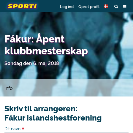
Log ind
Opret profil
Fákur: Åpent
klubbmesterskap
Søndag den 6. maj 2018
Info
Skriv til arrangøren:
Fákur islandshestforening
Dit navn