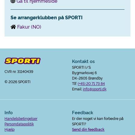
Gå til hjemmeside
Se arrangørklubben på SPORTI
Fakur (NO)
Kontakt os
SPORTI I/S
CVR nr. 31140439
Bygmarksvej 6
DK-2605 Brøndby
© 2026 SPORTI
Tlf:
(+45) 20 71 73 84
Email:
info@sporti.dk
Info
Feedback
Handelsbetingelser
Er der noget vi kan forbedre på
Persondatapolitik
SPORTI?
Hjælp
Send din feedback