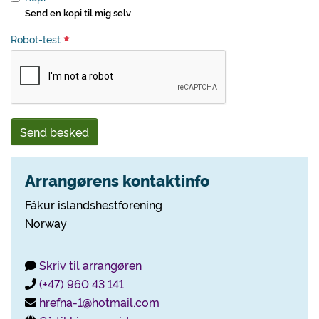
Send en kopi til mig selv
Robot-test
Send besked
Arrangørens kontaktinfo
Fákur islandshestforening
Norway
Skriv til arrangøren
(+47) 960 43 141
hrefna-1@hotmail.com