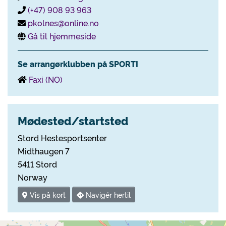
(+47) 908 93 963
pkolnes@online.no
Gå til hjemmeside
Se arrangørklubben på SPORTI
Faxi (NO)
Mødested/startsted
Stord Hestesportsenter
Midthaugen 7
5411 Stord
Norway
Vis på kort
Navigér hertil