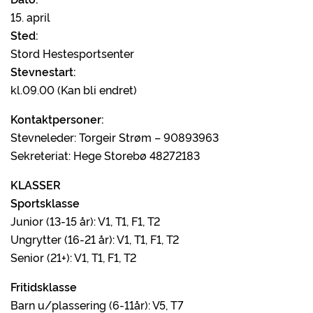
15. april
Sted:
Stord Hestesportsenter
Stevnestart:
kl.09.00 (Kan bli endret)
Kontaktpersoner:
Stevneleder: Torgeir Strøm – 90893963
Sekreteriat: Hege Storebø 48272183
KLASSER
Sportsklasse
Junior (13-15 år): V1, T1, F1, T2
Ungrytter (16-21 år): V1, T1, F1, T2
Senior (21+): V1, T1, F1, T2
Fritidsklasse
Barn u/plassering (6-11år): V5, T7