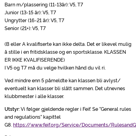
Barn m/plassering (11-13år): V5, T7
Junior (13-15 år): V5, T7
Ungrytter (16-21 år): V5, T7
Senior (21+): V5, T7
(B eller A kvalifiserte kan ikke delta. Det er likevel mulig
å stille i en fritidsklasse og en sportsklasse. KLASSEN
ER IKKE KVALIFISERENDE)
I V5 og T7 må du velge hvilken hånd du vil ri.
Ved mindre enn 5 påmeldte kan klassen bli avlyst/
eventuelt kan klasser bli slått sammen. Det utnevnes
klubbmester i alle klasser.
Utstyr
: Vi følger gjeldende regler i Feif. Se ”General rules
and regulations” kapittel
G8.
https://www.feif.org/Service/Documents/RulesandGu