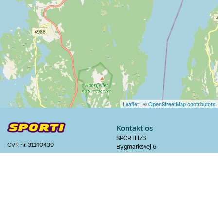
Leaflet
| ©
OpenStreetMap contributors
Kontakt os
SPORTI I/S
CVR nr. 31140439
Bygmarksvej 6
DK-2605 Brøndby
© 2026 SPORTI
Tlf:
(+45) 20 71 73 84
Email:
info@sporti.dk
Info
Feedback