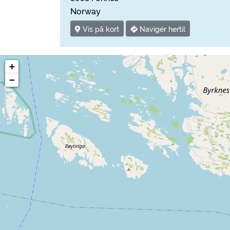
Norway
Vis på kort
Navigér hertil
+
−