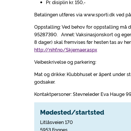
Pr. disiplin kr. 150,-
Betalingen utføres via www.sporti.dk ved p
Oppstalling: Ved behov for oppstalling må de
95287390. Annet: Vaksinasjonskort og egene
8 dager) skal fremvises før hesten tas av h
http://nihf.no/Skjemaer.aspx
Veibeskrivelse og parkering:
Mat og drikke: Klubbhuset er åpent under st
godsaker.
Kontaktpersoner: Stevneleder Eva Hauge 
Mødested/startsted
Litlåsveien 170
5953 Fonnes