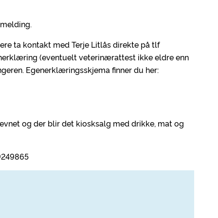
åmelding.
re ta kontakt med Terje Litlås direkte på tlf
rklæring (eventuelt veterinærattest ikke eldre enn
engeren. Egenerklæringsskjema finner du her:
evnet og der blir det kiosksalg med drikke, mat og
99249865