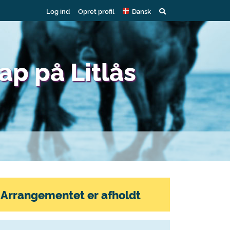
Log ind
Opret profil
Dansk
p på Litlås
Arrangementet er afholdt