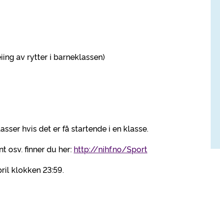
eiing av rytter i barneklassen)
sser hvis det er få startende i en klasse.
t osv. finner du her:
http://nihf.no/Sport
il klokken 23:59.