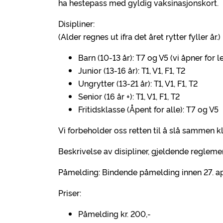
ha hestepass med gyldig vaksinasjonskort.
Disipliner:
(Alder regnes ut ifra det året rytter fyller år.)
Barn (10-13 år): T7 og V5 (vi åpner for l
Junior (13-16 år): T1, V1, F1, T2
Ungrytter (13-21 år): T1, V1, F1, T2
Senior (16 år +): T1, V1, F1, T2
Fritidsklasse (Åpent for alle): T7 og V5
Vi forbeholder oss retten til å slå sammen kla
Beskrivelse av disipliner, gjeldende reglemen
Påmelding: Bindende påmelding innen 27. apr
Priser:
Påmelding kr. 200,-