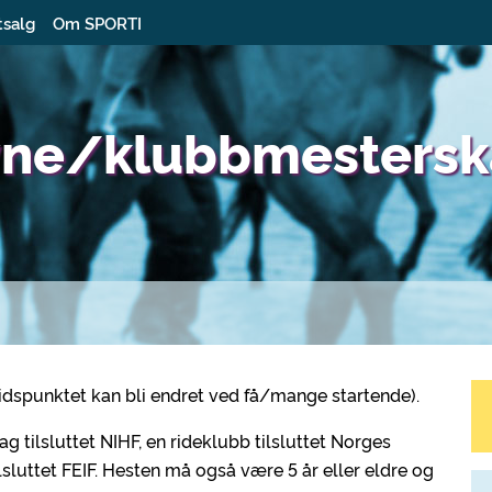
tsalg
Om SPORTI
vne/klubbmesterska
tidspunktet kan bli endret ved få/mange startende).
 tilsluttet NIHF, en rideklubb tilsluttet Norges
lsluttet FEIF. Hesten må også være 5 år eller eldre og