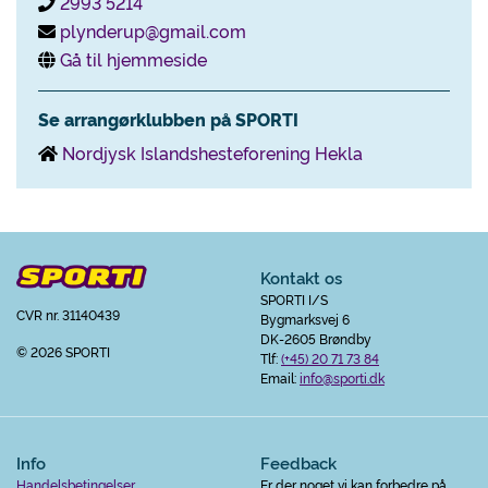
2993 5214
plynderup@gmail.com
Gå til hjemmeside
Se arrangørklubben på SPORTI
Nordjysk Islandshesteforening Hekla
Kontakt os
SPORTI I/S
CVR nr. 31140439
Bygmarksvej 6
DK-2605 Brøndby
© 2026 SPORTI
Tlf:
(+45) 20 71 73 84
Email:
info@sporti.dk
Info
Feedback
Handelsbetingelser
Er der noget vi kan forbedre på