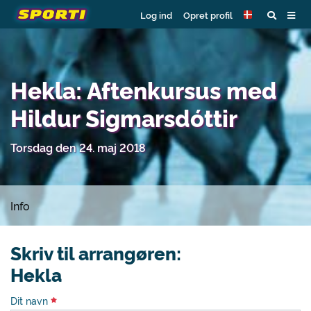
Log ind
Opret profil
Hekla: Aftenkursus med
Hildur Sigmarsdóttir
Torsdag den 24. maj 2018
Info
Skriv til arrangøren:
Hekla
Dit navn