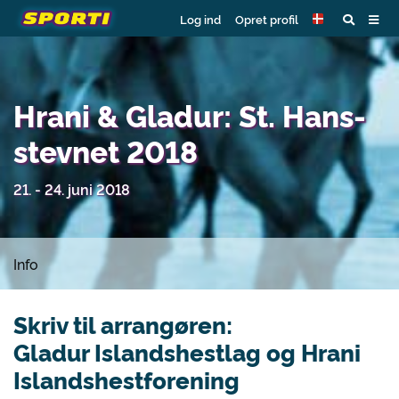
Log ind
Opret profil
Hrani & Gladur: St. Hans-
stevnet 2018
21. - 24. juni 2018
Info
Skriv til arrangøren:
Gladur Islandshestlag og Hrani
Islandshestforening